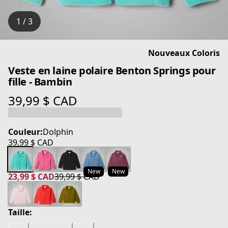
1 / 3
Nouveaux Coloris
Veste en laine polaire Benton Springs pour
fille - Bambin
39,99 $ CAD
prix actuel 39,99 $ CAD
Couleur:
Dolphin
39,99 $ CAD
prix actuel 39,99 $ CAD
New
New
23,99 $ CAD
39,99 $ CAD
prix actuel 23,99 $ CAD
prix original 39,99 $ CAD
Taille: