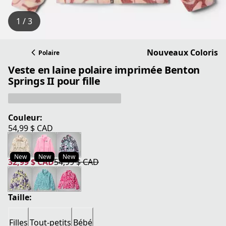
1 / 3
Nouveaux Coloris
Polaire
Veste en laine polaire imprimée Benton
Springs II pour fille
Couleur:
54,99 $ CAD
prix actuel 54,99 $ CAD
New
New
New
32,99 $ CAD
54,99 $ CAD
prix actuel 32,99 $ CAD
prix original 54,99 $ CAD
Taille:
Filles
Tout-petits
Bébé