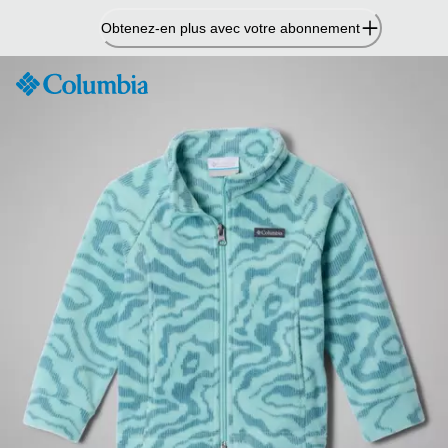
Passer
Obtenez-en plus avec votre abonnement
au
contenu