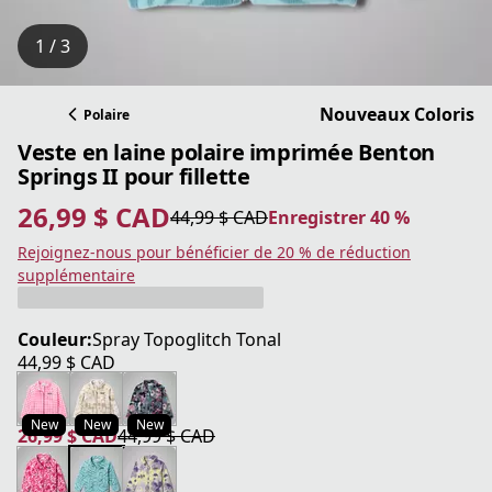
1 / 3
Nouveaux Coloris
Polaire
Veste en laine polaire imprimée Benton
Springs II pour fillette
26,99 $ CAD
44,99 $ CAD
Enregistrer 40 %
prix actuel 26,99 $ CAD
prix original 44,99 $ CAD
Enregistrer 40 %
Rejoignez-nous pour bénéficier de 20 % de réduction
supplémentaire
Couleur:
Spray Topoglitch Tonal
44,99 $ CAD
prix actuel 44,99 $ CAD
New
New
New
26,99 $ CAD
44,99 $ CAD
prix actuel 26,99 $ CAD
prix original 44,99 $ CAD