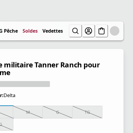
G Pêche
Soldes
Vedettes
e militaire Tanner Ranch pour
me
r:
Delta
P
M
G
TG
G