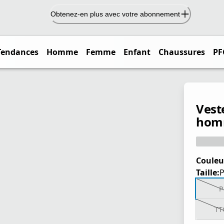
Obtenez-en plus avec votre abonnement
Tendances
Homme
Femme
Enfant
Chaussures
PF
Vest
hom
Couleu
Taille:
P
TT