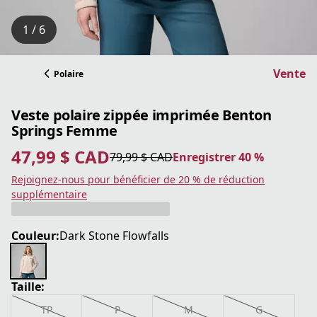
1 / 6
Vente
Polaire
Veste polaire zippée imprimée Benton
Springs Femme
47,99 $ CAD
79,99 $ CAD
Enregistrer 40 %
prix actuel 47,99 $ CAD
prix original 79,99 $ CAD
Enregistrer 40 %
Rejoignez-nous pour bénéficier de 20 % de réduction
supplémentaire
Couleur:
Dark Stone Flowfalls
Taille:
TP
P
M
G