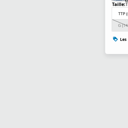
Taille:
T
TTP (
G (14
Les