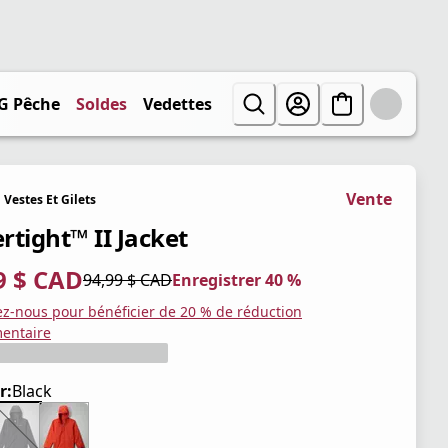
G Pêche
Soldes
Vedettes
Vente
Vestes Et Gilets
rtight™ II Jacket
9 $ CAD
94,99 $ CAD
Enregistrer 40 %
tuel 56,99 $ CAD
iginal 94,99 $ CAD
trer 40 %
ez-nous pour bénéficier de 20 % de réduction
entaire
r:
Black