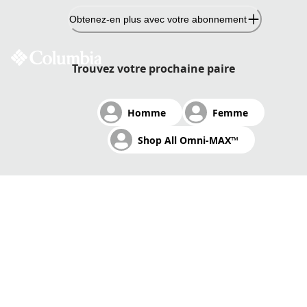
Passer
Obtenez-en plus avec votre abonnement
au
contenu
AMORTI. STABLE. RAPIDE.
Trouvez votre prochaine paire
Homme
Femme
L'amorti et l'adhérence adaptatifs Omni-MAX™ offrent
Shop All Omni-MAX™
un confort exceptionnel.
Magasiner Omni-MAX™
Magasinez les vêtements pour la course sur sentier