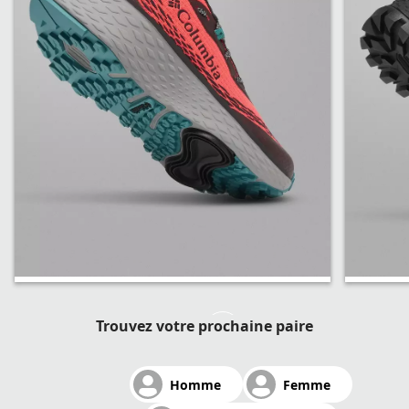
Konos Trillium ATR™
Tellu
Trouvez votre prochaine paire
OutD
Homme
Femme