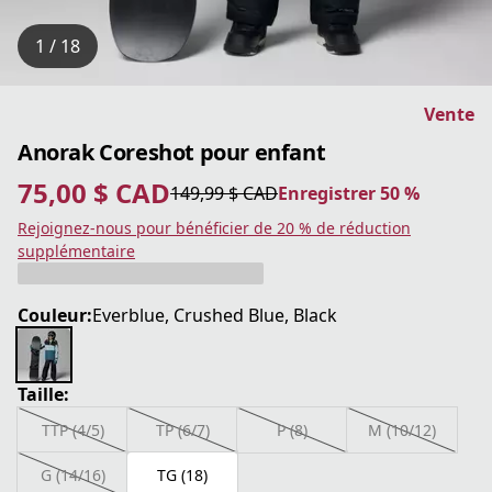
1 / 18
Vente
Anorak Coreshot pour enfant
75,00 $ CAD
149,99 $ CAD
Enregistrer 50 %
prix actuel 75,00 $ CAD
prix original 149,99 $ CAD
Enregistrer 50 %
Rejoignez-nous pour bénéficier de 20 % de réduction
supplémentaire
Couleur:
Everblue, Crushed Blue, Black
Taille:
TTP (4/5)
TP (6/7)
P (8)
M (10/12)
G (14/16)
TG (18)