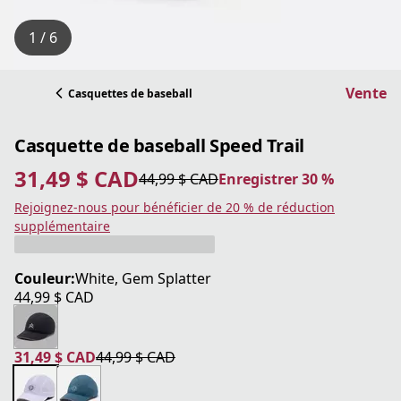
1 / 6
Vente
Casquettes de baseball
Casquette de baseball Speed Trail
31,49 $ CAD
44,99 $ CAD
Enregistrer 30 %
prix actuel 31,49 $ CAD
prix original 44,99 $ CAD
Enregistrer 30 %
Rejoignez-nous pour bénéficier de 20 % de réduction
supplémentaire
Couleur:
White, Gem Splatter
44,99 $ CAD
prix actuel 44,99 $ CAD
31,49 $ CAD
44,99 $ CAD
prix actuel 31,49 $ CAD
prix original 44,99 $ CAD