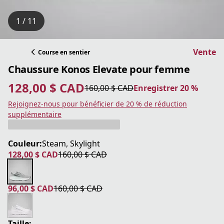
1 / 11
Vente
Course en sentier
Chaussure Konos Elevate pour femme
128,00 $ CAD
160,00 $ CAD
Enregistrer 20 %
prix actuel 128,00 $ CAD
prix original 160,00 $ CAD
Enregistrer 20 %
Rejoignez-nous pour bénéficier de 20 % de réduction
supplémentaire
Couleur:
Steam, Skylight
128,00 $ CAD
160,00 $ CAD
prix actuel 128,00 $ CAD
prix original 160,00 $ CAD
96,00 $ CAD
160,00 $ CAD
prix actuel 96,00 $ CAD
prix original 160,00 $ CAD
Taille: