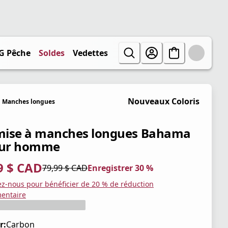
G Pêche
Soldes
Vedettes
Nouveaux Coloris
Manches longues
ise à manches longues Bahama
our homme
9 $ CAD
79,99 $ CAD
Enregistrer 30 %
tuel 55,99 $ CAD
iginal 79,99 $ CAD
trer 30 %
ez-nous pour bénéficier de 20 % de réduction
entaire
r:
Carbon