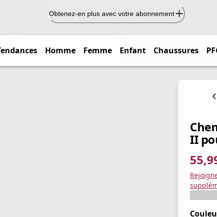
Obtenez-en plus avec votre abonnement
Tendances
Homme
Femme
Enfant
Chaussures
PF
Chem
II p
55,9
prix ac
prix or
Enregis
Rejoign
supplém
Couleu