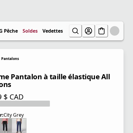
G Pêche
Soldes
Vedettes
Pantalons
e Pantalon à taille élastique All
ons
9 $ CAD
tuel 84,99 $ CAD
r:
City Grey