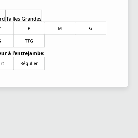
rd
Tailles Grandes
P
P
M
G
G
TTG
ur à l’entrejambe:
rt
Régulier