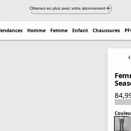
Obtenez-en plus avec votre abonnement
Tendances
Homme
Femme
Enfant
Chaussures
PF
Femm
Seas
84,9
prix ac
Couleu