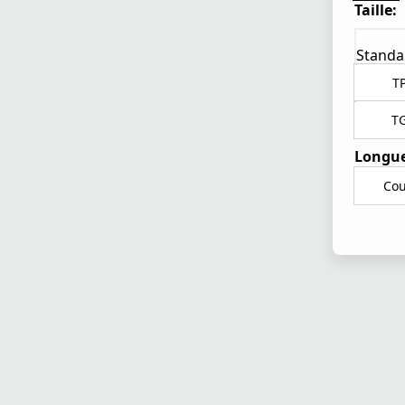
Taille:
Standa
T
T
Longue
Cou