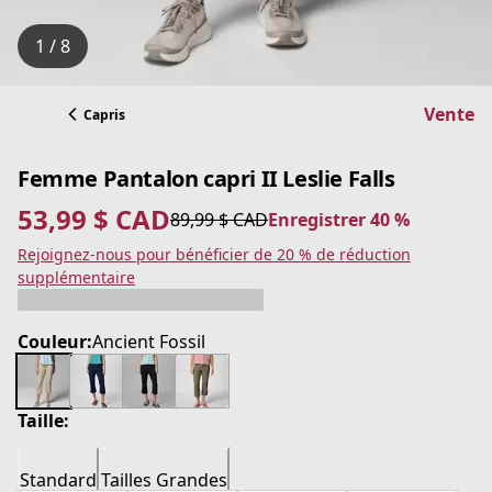
1 / 8
Vente
Capris
Femme Pantalon capri II Leslie Falls
53,99 $ CAD
89,99 $ CAD
Enregistrer 40 %
prix actuel 53,99 $ CAD
prix original 89,99 $ CAD
Enregistrer 40 %
Rejoignez-nous pour bénéficier de 20 % de réduction
supplémentaire
Couleur:
Ancient Fossil
Taille:
Standard
Tailles Grandes