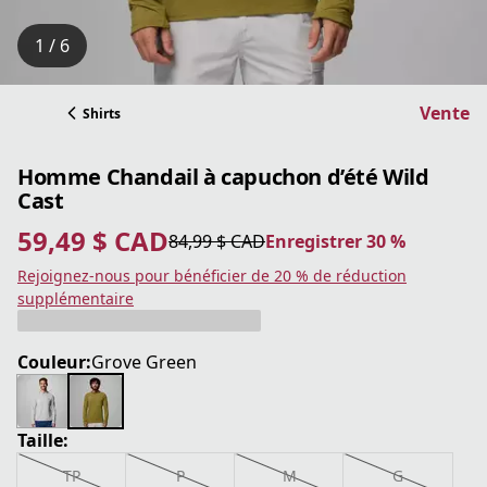
1 / 6
Vente
Shirts
Homme Chandail à capuchon d’été Wild
Cast
59,49 $ CAD
84,99 $ CAD
Enregistrer 30 %
prix actuel 59,49 $ CAD
prix original 84,99 $ CAD
Enregistrer 30 %
Rejoignez-nous pour bénéficier de 20 % de réduction
supplémentaire
Couleur:
Grove Green
Taille:
TP
P
M
G