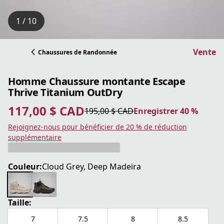
1 / 10
Vente
Chaussures de Randonnée
Homme Chaussure montante Escape
Thrive Titanium OutDry
117,00 $ CAD
195,00 $ CAD
Enregistrer 40 %
prix actuel 117,00 $ CAD
prix original 195,00 $ CAD
Enregistrer 40 %
Rejoignez-nous pour bénéficier de 20 % de réduction
supplémentaire
Couleur:
Cloud Grey, Deep Madeira
Taille:
7
7.5
8
8.5