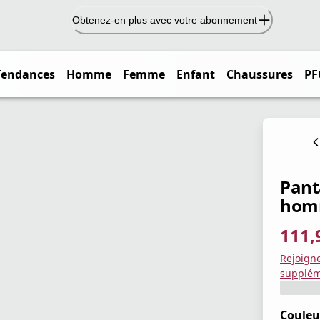
Obtenez-en plus avec votre abonnement
Tendances
Homme
Femme
Enfant
Chaussures
PF
Pant
hom
111,
prix ac
prix or
Enregis
Rejoign
supplém
Couleu