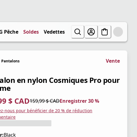
G Pêche
Soldes
Vedettes
Vente
Pantalons
alon en nylon Cosmiques Pro pour
me
99 $ CAD
159,99 $ CAD
Enregistrer 30 %
tuel 111,99 $ CAD
iginal 159,99 $ CAD
trer 30 %
ez-nous pour bénéficier de 20 % de réduction
entaire
r:
Black