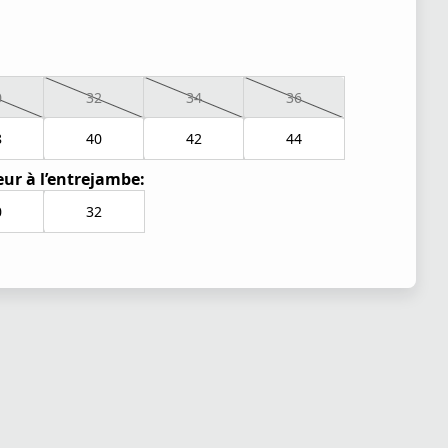
0
32
34
36
8
40
42
44
ur à l’entrejambe:
0
32