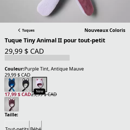
Nouveaux Coloris
Tuques
Tuque Tiny Animal II pour tout-petit
29,99 $ CAD
prix actuel 29,99 $ CAD
Couleur:
Purple Tint, Antique Mauve
29,99 $ CAD
prix actuel 29,99 $ CAD
New
17,99 $ CAD
29,99 $ CAD
prix actuel 17,99 $ CAD
prix original 29,99 $ CAD
Taille:
Tout-petits
Bébé