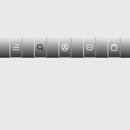
Les membres bénéficient de la livraison gratuite à partir
de 180 $ et de récompenses pour leurs achats
Service Client : (800) 622-6953
Garantie : (833) 748-1413