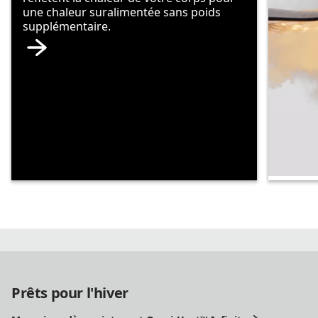
une chaleur suralimentée sans poids
supplémentaire.
Chale
Notre 
la plus
incroy
Prêts pour l'hiver