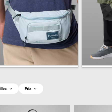
Sacs à hanche
Sacs de
lles
Prix