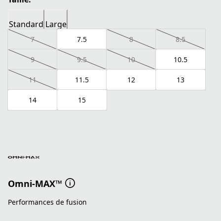
Standard
Large
7
7.5
8
8.5
9
9.5
10
10.5
11
11.5
12
13
14
15
Omni-MAX™
Performances de fusion