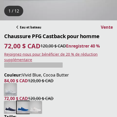
1 / 12
Vente
Eau et bateau
Chaussure PFG Castback pour homme
72,00 $ CAD
120,00 $ CAD
Enregistrer 40 %
prix actuel 72,00 $ CAD
prix original 120,00 $ CAD
Enregistrer 40 %
Rejoignez-nous pour bénéficier de 20 % de réduction
supplémentaire
Couleur:
Vivid Blue, Cocoa Butter
84,00 $ CAD
120,00 $ CAD
prix actuel 84,00 $ CAD
prix original 120,00 $ CAD
72,00 $ CAD
120,00 $ CAD
prix actuel 72,00 $ CAD
prix original 120,00 $ CAD
Taille: