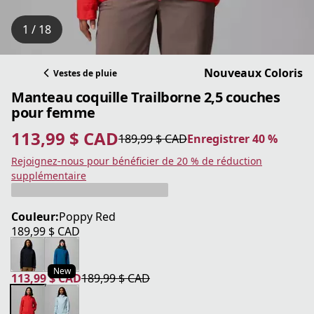
1 / 18
Nouveaux Coloris
Vestes de pluie
Manteau coquille Trailborne 2,5 couches
pour femme
113,99 $ CAD
189,99 $ CAD
Enregistrer 40 %
prix actuel 113,99 $ CAD
prix original 189,99 $ CAD
Enregistrer 40 %
Rejoignez-nous pour bénéficier de 20 % de réduction
supplémentaire
Couleur:
Poppy Red
189,99 $ CAD
prix actuel 189,99 $ CAD
New
113,99 $ CAD
189,99 $ CAD
prix actuel 113,99 $ CAD
prix original 189,99 $ CAD