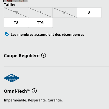
Taille:
TP
P
M
G
TG
TTG
Les membres accumulent des récompenses
Coupe Régulière
Omni-Tech™
Imperméable. Respirante. Garantie.