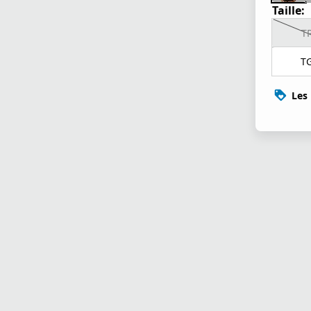
Taille:
T
T
Les