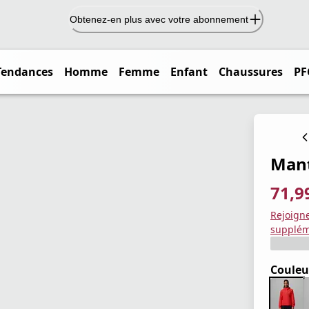
Obtenez-en plus avec votre abonnement
Tendances
Homme
Femme
Enfant
Chaussures
PF
Mant
71,9
prix ac
prix or
Enregis
Rejoign
supplém
Couleu