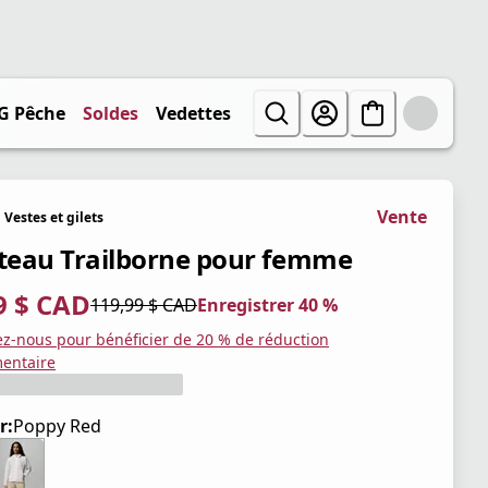
G Pêche
Soldes
Vedettes
Vente
Vestes et gilets
eau Trailborne pour femme
9 $ CAD
119,99 $ CAD
Enregistrer 40 %
tuel 71,99 $ CAD
iginal 119,99 $ CAD
trer 40 %
ez-nous pour bénéficier de 20 % de réduction
entaire
r:
Poppy Red