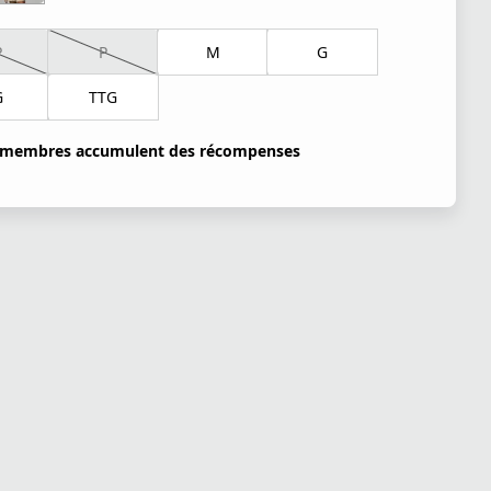
P
P
M
G
G
TTG
 membres accumulent des récompenses