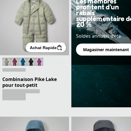
Les membres
profitent d’un
rabais
supplémentaire d
20 %
Soldes annuels d’été
Achat Rapide
Magasiner maintenant
Combinaison Pike Lake
pour tout-petit