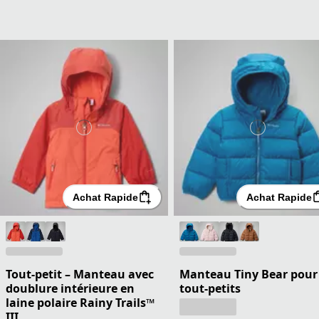
Achat Rapide
Achat Rapide
Tout-petit – Manteau avec
Manteau Tiny Bear pour
doublure intérieure en
tout-petits
laine polaire Rainy Trails™
III