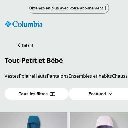
Passer
Obtenez-en plus avec votre abonnement
au
contenu
Enfant
Tout-Petit et Bébé
Vestes
Polaire
Hauts
Pantalons
Ensembles et habits
Chauss
Tous les filtres
Featured