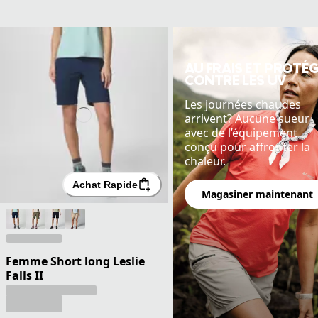
AU FRAIS ET PROTÉ
CONTRE LES UV
Les journées chaudes
arrivent? Aucune sueur
avec de l’équipement
conçu pour affronter la
chaleur.
Achat Rapide
Magasiner maintenant
Femme Short long Leslie
Falls II