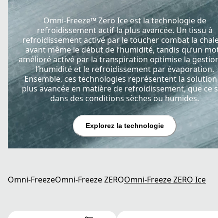
Omni-Freeze™ Zero Ice est la technologie de
refroidissement actif la plus avancée. Un tissu à
refroidissement activé par le toucher combat la chal
avant même le début de l’humidité, tandis qu’un mot
amélioré activé par la transpiration optimise la gestio
l’humidité et le refroidissement par évaporation.
Ensemble, ces technologies représentent la solution 
plus avancée en matière de refroidissement, que ce s
dans des conditions sèches ou humides.
Explorez la technologie
Omni-Freeze
Omni-Freeze ZERO
Omni-Freeze ZERO Ice