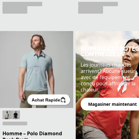
AU FRAIS ET PROTÉ
CONTRE LES UV
Les journées chaudes
arrivent? Aucune sueur
avec de l’équipement
conçu pour affronter la
chaleur.
Achat Rapide
Magasiner maintenant
Homme – Polo Diamond