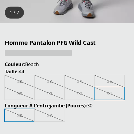
1 / 7
Homme Pantalon PFG Wild Cast
Couleur:
Beach
Taille:
44
30
32
34
36
38
40
42
44
Longueur À L’entrejambe (Pouces):
30
30
32